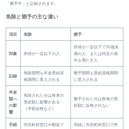
「猶予中」と記録されます。
免除と猶予の主な違い
項目
免除
猶予
所得が一定以下で30歳未
対象
所得が一定以下の人
満の人、または特定の条
件を満たす人
免除期間も年金受給資
猶予期間も受給資格期間
記録
格期間に算入される
に算入される
年金
免除された分は将来の
額へ
猶予された分は将来の受
受給額に影響がある
の影
給額に反映されない
（半額反映など）
響
手続
市区町村窓口や郵送で
同様に市区町村窓口で申