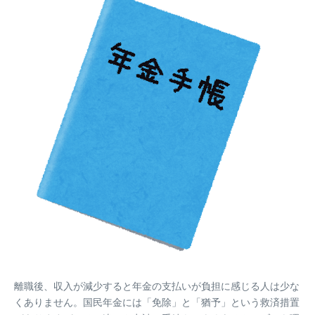
離職後、収入が減少すると年金の支払いが負担に感じる人は少な
くありません。国民年金には「免除」と「猶予」という救済措置