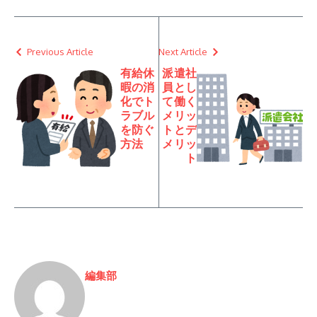
Previous Article
Next Article
有給休
派遣社
暇の消
員とし
化でト
て働く
ラブル
メリッ
を防ぐ
トとデ
方法
メリッ
ト
編集部