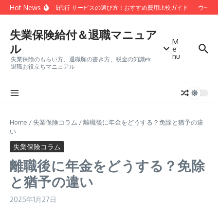
コンテンツへスキップ
Hot News
安い 退職代行 サービスの選び方！おすすめ費用比較ガイド
ウーバ
失業保険給付＆退職マニュア
M
ル
e
nu
失業保険のもらい方、退職願の書き方、税金の知識etc.
退職お役立ちマニュアル
Home
/
失業保険コラム
/
離職後に年金をどうする？免除と猶予の違
い
失業保険コラム
離職後に年金をどうする？免除
と猶予の違い
2025年1月27日