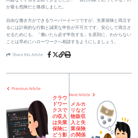
が最も危険だと痛感しました。
自由な働き方ができるウーバーイーツですが、失業保険と両立す
るには計画的な行動と誠実な申告が不可欠です。安心して両立さ
せるためにも、「働いたら必ず申告する」を原則に、わからない
ことは早めにハローワークへ相談するようにしましょう。
Share this Article
Previous Article
Next Article
クラウ
ドワー
メルカ
クスで
リなど
の収入
物販収
は失業
入と失
保険に
業保険
どう影
の関係