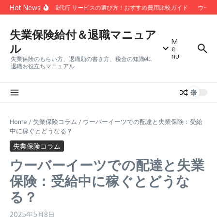
コンテンツへスキップ
Hot News
安い 退職代行 サービスの選び方！おすすめ費用比較ガイド
ウーバ
失業保険給付＆退職マニュア
M
ル
e
nu
失業保険のもらい方、退職願の書き方、税金の知識etc.
退職お役立ちマニュアル
Home
/
失業保険コラム
/
ウーバーイーツでの配達と失業保険：受給
中に稼ぐとどうなる？
失業保険コラム
ウーバーイーツでの配達と失業
保険：受給中に稼ぐとどうな
る？
2025年5月8日