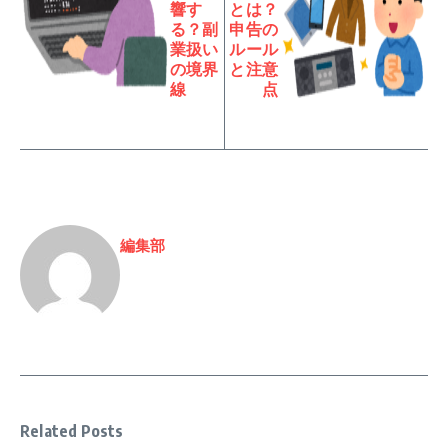
響す
とは？
る？副
申告の
業扱い
ルール
の境界
と注意
線
点
編集部
Related Posts