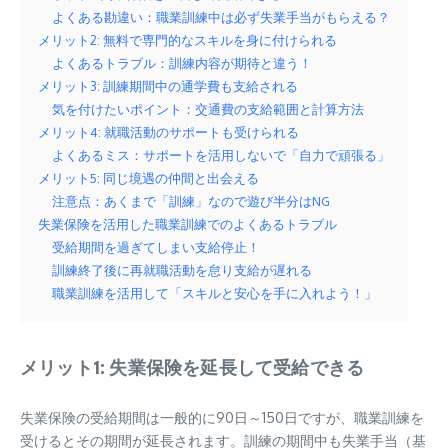
よくある勘違い：職業訓練中は必ず失業手当がもらえる？
メリット2: 無料で専門的なスキルを身に付けられる
よくあるトラブル：訓練内容が期待と違う！
メリット3: 訓練期間中の通学費も支給される
気を付けたいポイント：交通費の支給範囲と計算方法
メリット4: 就職活動のサポートも受けられる
よくあるミス：サポートを活用しないで「自力で頑張る」
メリット5: 同じ境遇の仲間と出会える
注意点：あくまで「訓練」なので遊び半分はNG
失業保険を活用した職業訓練でのよくあるトラブル
受給期間を過ぎてしまい支給停止！
訓練終了後に再就職活動を怠り支給が遅れる
職業訓練を活用して「スキルと安心を手に入れよう！」
メリット1: 失業保険を延長して受給できる
失業保険の受給期間は一般的に90日～150日ですが、職業訓練を
受けるとその期間が延長されます。訓練の期間中も失業手当（基