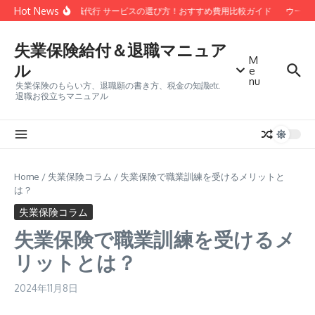
コンテンツへスキップ
Hot News
安い 退職代行 サービスの選び方！おすすめ費用比較ガイド
ウーバ
失業保険給付＆退職マニュア
M
ル
e
nu
失業保険のもらい方、退職願の書き方、税金の知識etc.
退職お役立ちマニュアル
Home
/
失業保険コラム
/
失業保険で職業訓練を受けるメリットと
は？
失業保険コラム
失業保険で職業訓練を受けるメ
リットとは？
2024年11月8日