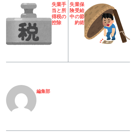
失業手
失業保
当と所
険受給
得税の
中の節
控除
約術
編集部