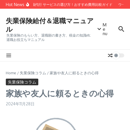
コンテンツへスキップ
Hot News
安い 退職代行 サービスの選び方！おすすめ費用比較ガイド
ウーバ
失業保険給付＆退職マニュア
M
ル
e
nu
失業保険のもらい方、退職願の書き方、税金の知識etc.
退職お役立ちマニュアル
Home
/
失業保険コラム
/
家族や友人に頼るときの心得
失業保険コラム
家族や友人に頼るときの心得
2024年11月28日