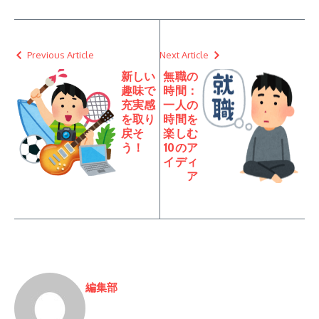
Previous Article
Next Article
新しい
無職の
趣味で
時間：
充実感
一人の
を取り
時間を
戻そ
楽しむ
う！
10のア
イディ
ア
編集部