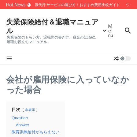
コンテンツへスキップ
Hot News
安い 退職代行 サービスの選び方！おすすめ費用比較ガイド
ウーバ
失業保険給付＆退職マニュア
M
ル
e
nu
失業保険のもらい方、退職願の書き方、税金の知識etc.
退職お役立ちマニュアル
会社が雇用保険に入っていなか
った場合
目次
非表示
Question
Answer
教育訓練給付がもらえない