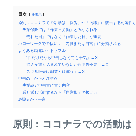
目次
非表示
原則：ココナラでの活動は「就労」や「内職」に該当する可能性
失業保険では「作業＝労働」とみなされる
「売れた日」ではなく「作業した日」が重要
ハローワークでの扱い：「内職または自営」に分類される
よくある勘違い・トラブル
「1回だけだから申告しなくても平気」→✕
「収入が振り込まれていないから申告不要」→✕
「スキル販売は副業とは違う」→✕
申告のしかたと注意点
失業認定申告書に書く内容
繰り返し活動するなら「自営型」の扱いも
経験者から一言
原則：ココナラでの活動は