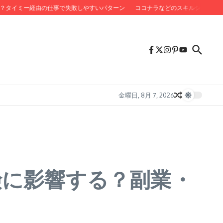
イミー経由の仕事で失敗しやすいパターン
ココナラなどのスキルシェア収入は
金曜日, 8月 7, 2026
険に影響する？副業・