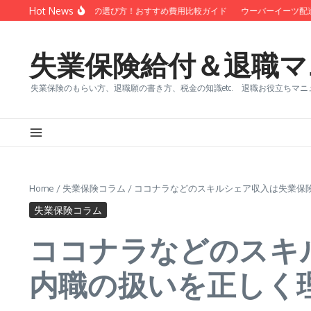
コンテンツへスキップ
Hot News
い 退職代行 サービスの選び方！おすすめ費用比較ガイド
ウーバーイーツ配達員
失業保険給付＆退職マ
失業保険のもらい方、退職願の書き方、税金の知識etc. 退職お役立ちマニ
Home
/
失業保険コラム
/
ココナラなどのスキルシェア収入は失業保
失業保険コラム
ココナラなどのスキ
内職の扱いを正しく