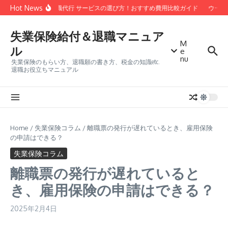
コンテンツへスキップ
Hot News
安い 退職代行 サービスの選び方！おすすめ費用比較ガイド
ウーバ
失業保険給付＆退職マニュア
M
ル
e
nu
失業保険のもらい方、退職願の書き方、税金の知識etc.
退職お役立ちマニュアル
Home
/
失業保険コラム
/
離職票の発行が遅れているとき、雇用保険
の申請はできる？
失業保険コラム
離職票の発行が遅れていると
き、雇用保険の申請はできる？
2025年2月4日