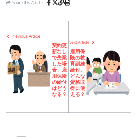
Share this Article
Previous Article
Next Article
契約更
新なし
雇用保
で失業
険の教
した場
育訓練
合、雇
給付、
用保険
どんな
の給付
資格取
はどう
得に使
なる？
える？