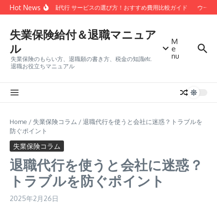
コンテンツへスキップ
Hot News
安い 退職代行 サービスの選び方！おすすめ費用比較ガイド
ウーバ
失業保険給付＆退職マニュア
M
ル
e
nu
失業保険のもらい方、退職願の書き方、税金の知識etc.
退職お役立ちマニュアル
Home
/
失業保険コラム
/
退職代行を使うと会社に迷惑？トラブルを
防ぐポイント
失業保険コラム
退職代行を使うと会社に迷惑？
トラブルを防ぐポイント
2025年2月26日