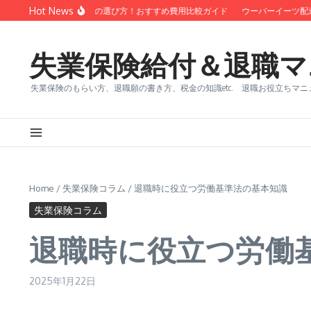
コンテンツへスキップ
Hot News
い 退職代行 サービスの選び方！おすすめ費用比較ガイド
ウーバーイーツ配達員
失業保険給付＆退職マ
失業保険のもらい方、退職願の書き方、税金の知識etc. 退職お役立ちマニ
Home
/
失業保険コラム
/
退職時に役立つ労働基準法の基本知識
失業保険コラム
退職時に役立つ労働
2025年1月22日