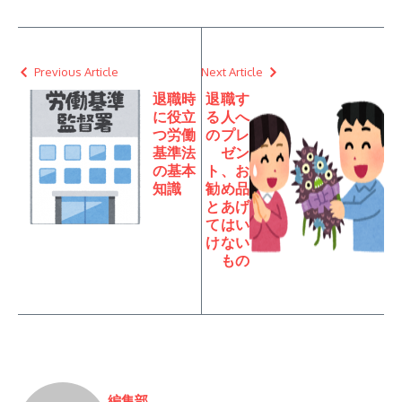
Previous Article
Next Article
退職時
退職す
に役立
る人へ
つ労働
のプレ
基準法
ゼン
の基本
ト、お
知識
勧め品
とあげ
てはい
けない
もの
編集部