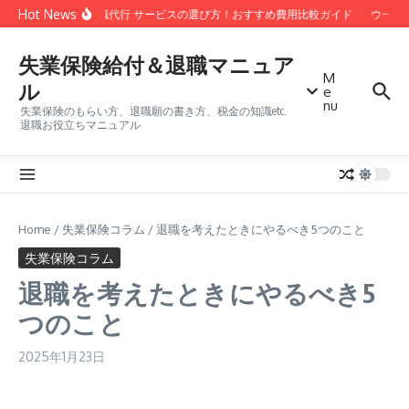
コンテンツへスキップ
Hot News
安い 退職代行 サービスの選び方！おすすめ費用比較ガイド
ウーバ
失業保険給付＆退職マニュア
M
ル
e
nu
失業保険のもらい方、退職願の書き方、税金の知識etc.
退職お役立ちマニュアル
Home
/
失業保険コラム
/
退職を考えたときにやるべき5つのこと
失業保険コラム
退職を考えたときにやるべき5
つのこと
2025年1月23日